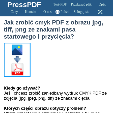
PressPDF
Test-PDF
Przekazać plik
Dpix
Ceny
Kontakt
O nas
Polski
Zaloguj sie
Jak zrobić cmyk PDF z obrazu jpg,
tiff, png ze znakami pasa
startowego i przycięcia?
Kiedy go używać?
Jeśli chcesz zrobić zaniedbany wydruk CMYK PDF ze
zdjęcia (jpg, jpeg, png, tiff) ze znakami cięcia.
Których części obrazu dotyczy problem?