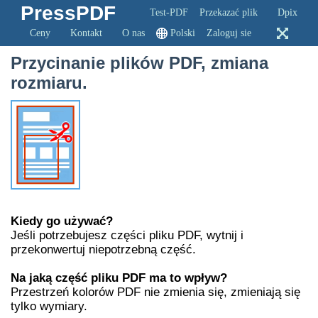
PressPDF
Test-PDF
Przekazać plik
Dpix
Ceny
Kontakt
O nas
Polski
Zaloguj sie
Przycinanie plików PDF, zmiana
rozmiaru.
Kiedy go używać?
Jeśli potrzebujesz części pliku PDF, wytnij i
przekonwertuj niepotrzebną część.
Na jaką część pliku PDF ma to wpływ?
Przestrzeń kolorów PDF nie zmienia się, zmieniają się
tylko wymiary.