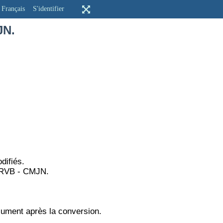
Français
S'identifier
JN.
difiés.
n RVB - CMJN.
ocument après la conversion.