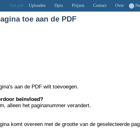
F
Test-pdf
Uploaden
Dpix
Prijzen
Contact
Over
Ne
agina toe aan de PDF
gina's aan de PDF wilt toevoegen.
erdoor beïnvloed?
orm, alleen het paginanummer verandert.
gina komt overeen met de grootte van de geselecteerde pag