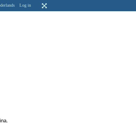
derlands
Log in
ina.