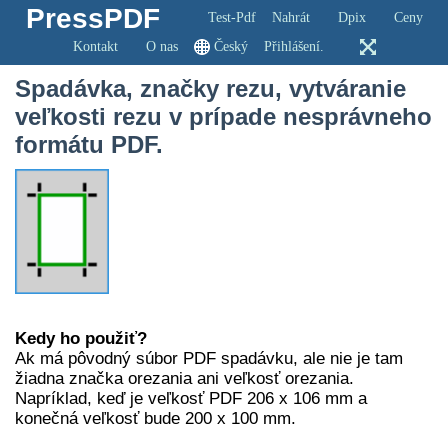
PressPDF
Test-Pdf
Nahrát
Dpix
Ceny
Kontakt
O nas
Český
Přihlášení.
Spadávka, značky rezu, vytváranie
veľkosti rezu v prípade nesprávneho
formátu PDF.
Kedy ho použiť?
Ak má pôvodný súbor PDF spadávku, ale nie je tam
žiadna značka orezania ani veľkosť orezania.
Napríklad, keď je veľkosť PDF 206 x 106 mm a
konečná veľkosť bude 200 x 100 mm.